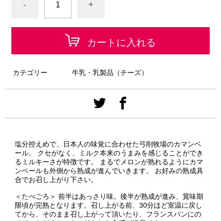
-
+
カートに入れる
カテゴリー
牛乳・乳製品（チーズ）
塩分控えめで、日本人の味覚に合わせた弓削牧場のカマンベ
ール。 クセがなく、ミルク本来のうまみを感じることができ
るミルキーさが特徴です。 まるでメロンが熟れるようにカマ
ンベールも外側から熟成が進んでいきます。 お好みの熟成具
合でお召し上がり下さい。
＜たべごろ＞ 前半はあっさり味。後半が熟成が進み、賞味期
限頃が完熟となります。召し上がる前、30分ほど室温に戻し
てから、そのまま召し上がって頂いたり、フランスパンにの